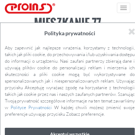
Toggl
navig
MIESZKANIE 77
Polityka prywatności
Aby zapewnić jak najlepsze wrażenia, korzystamy z technologii,
takich jak pliki cookie, do przechowywania i/lub uzyskiwania dostępu
Pobierz plik PDF
do informacji o urządzeniu. Nasi zaufani partnerzy zbierają dane i
używają plików cookie do personalizacji reklam i mierzenia ich
Plan mieszkania
skuteczności a pliki cookie mogą być wykorzystywane do
spersonalizowanych jak i niespersonalizowanych reklam. Używając
Numer mieszkania
przycisku Akceptuję wyrażasz zgodę na korzystanie z technologii
takich jak cookie przez nas i naszych zaufanych partnerów. Szanując
77
Twoją prywatność szczegółowe informacje na ten temat zawarliśmy
w
Polityce Prywatności
W każdej chwili możesz zmienić swoje
Powierzchnia
preferencje używając przycisku Zobacz preferencje.
64,29 m²
Pokoje
Akceptuj wszystkie