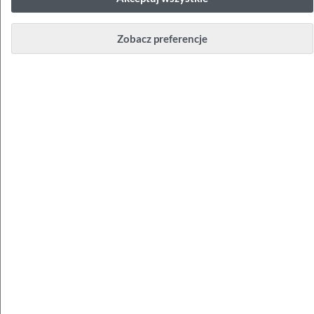
4
Zobacz preferencje
Piętro
Parter
Ekspozycja
północ-południe
Cena
984 350,62 zł
(15 311,10 zl/m²)
Numer budynku
C2
Inwestycja
ul. Centralna 51C