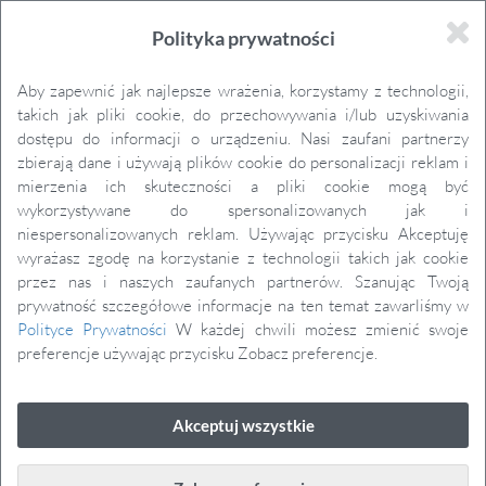
Toggl
Polityka prywatności
navig
Kraków, Czyżyny
Aby zapewnić jak najlepsze wrażenia, korzystamy z technologii,
ul. Centralna 51C
takich jak pliki cookie, do przechowywania i/lub uzyskiwania
dostępu do informacji o urządzeniu. Nasi zaufani partnerzy
zbierają dane i używają plików cookie do personalizacji reklam i
BUDYNEK C2, PIĘTRO 1
mierzenia ich skuteczności a pliki cookie mogą być
wykorzystywane do spersonalizowanych jak i
niespersonalizowanych reklam. Używając przycisku Akceptuję
wyrażasz zgodę na korzystanie z technologii takich jak cookie
przez nas i naszych zaufanych partnerów. Szanując Twoją
LISTA MIESZKAŃ PIĘTRA, PIĘTRO 1
prywatność szczegółowe informacje na ten temat zawarliśmy w
Polityce Prywatności
W każdej chwili możesz zmienić swoje
preferencje używając przycisku Zobacz preferencje.
Mieszkanie 41
Akceptuj wszystkie
Piętro:
Piętro 1
Pokoje:
3
Powierzchnia:
64,44 m²